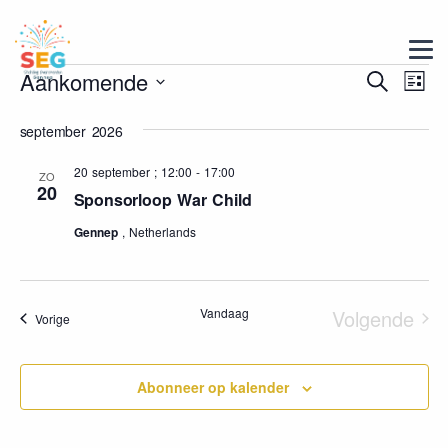
Evene
Aankomende
Ev
Zoeken
Lijst
we
Selecteer
Zoeke
september 2026
een
nav
en
datum.
20 september ; 12:00
-
17:00
weerge
ZO
20
Sponsorloop War Child
navigat
Gennep
, Netherlands
Vandaag
Volgende
Evenementen
Vorige
Evenem
Abonneer op kalender