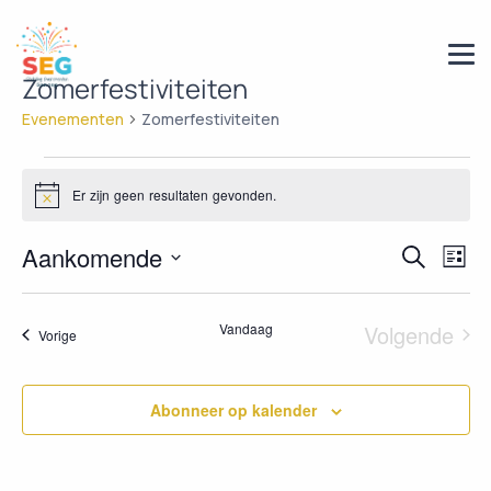
Zomerfestiviteiten
Evenementen
Zomerfestiviteiten
Er zijn geen resultaten gevonden.
Bericht
Evene
Aankomende
Ev
Zoeken
Lijst
we
Selecteer
Zoeke
een
nav
en
Vandaag
Volgende
Evenementen
Vorige
datum.
Evenem
weerge
navigat
Abonneer op kalender