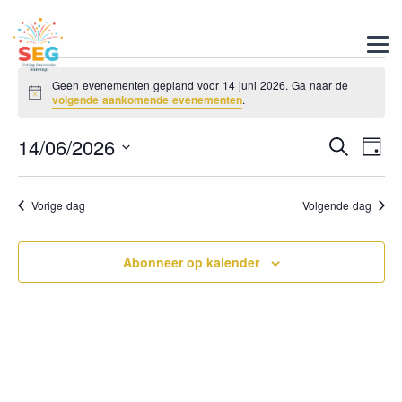
Geen evenementen gepland voor 14 juni 2026. Ga naar de
Bericht
volgende aankomende evenementen
.
Evene
14/06/2026
Ev
Zoeken
Dag
we
Selecteer
Zoeke
een
nav
en
Vorige dag
Volgende dag
datum.
weerge
Abonneer op kalender
navigat